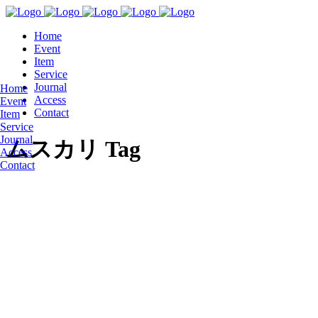
Home
Event
Item
Service
Journal
Home
Access
Event
Contact
Item
Service
Journal
ムスカリ Tag
Access
Contact