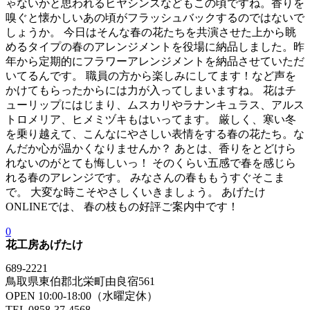
ゃないかと思われるヒヤシンスなどもこの頃ですね。香りを
嗅ぐと懐かしいあの頃がフラッシュバックするのではないで
しょうか。 今日はそんな春の花たちを共演させた上から眺
めるタイプの春のアレンジメントを役場に納品しました。昨
年から定期的にフラワーアレンジメントを納品させていただ
いてるんです。 職員の方から楽しみにしてます！など声を
かけてもらったからには力が入ってしまいますね。 花はチ
ューリップにはじまり、ムスカリやラナンキュラス、アルス
トロメリア、ヒメミヅキもはいってます。 厳しく、寒い冬
を乗り越えて、こんなにやさしい表情をする春の花たち。な
んだか心が温かくなりませんか？ あとは、香りをとどけら
れないのがとても悔しいっ！ そのくらい五感で春を感じら
れる春のアレンジです。 みなさんの春ももうすぐそこま
で。 大変な時こそやさしくいきましょう。 あげたけ
ONLINEでは、 春の枝もの好評ご案内中です！
0
花工房あげたけ
689-2221
鳥取県東伯郡北栄町由良宿561
OPEN 10:00-18:00（水曜定休）
TEL 0858-37-4568