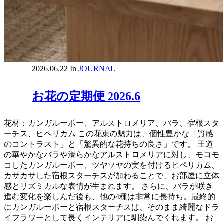
2026.06.22
In
JOURNAL
お花の定期便 2026.6
花材：カンガルーポー、アルストロメリア、バラ、宿根スタ
ーチス、ヒペリカム この花束の魅力は、個性豊かな「質感
のコントラスト」と「驚異的な花持ちの良さ」です。 王道
の華やかなバラや滑らかなアルストロメリアに対し、モコモ
コしたカンガルーポー、ツヤツヤの実を付けるヒペリカム、
カサカサした宿根スターチスが加わることで、お部屋に立体
感とリズミカルな表情が生まれます。 さらに、バラが咲き
進む変化を楽しんだ後も、他の4種は非常に長持ち。最終的
にカンガルーポーと宿根スターチスは、そのまま綺麗なドラ
イフラワーとして長くインテリアに馴染んでくれます。 お