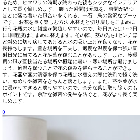
るため、ヒマワリの時期が終わった後もシックなインテリア
として長く愉しめます。 飾った瞬間は元気を、時間が経つ
ほどに落ち着いた風合いをくれる、一石二鳥の贅沢なブーケ
です。 お花を長く楽しむ方法 水替えと切り戻しをこまめに
行う花瓶の水は雑菌が繁殖しやすいので、毎日または1～2日
に1回程度はこまめに替えます。その際、茎の先を1センチほ
ど斜めに切り戻してあげると水の吸い上げが良くなり、花が
長持ちします。置き場所を工夫し、適度な温度を保つ強い直
射日光に当てると花や葉が傷むことがあります。また、冷暖
房の風が直接当たる場所や極端に暑い・寒い場所は避けまし
ょう。適温を保つことで花の傷みを遅らせることができま
す。花器や茎の清潔を保つ花瓶は水替えの際に洗剤で軽く洗
い、ぬめりや雑菌をきちんと落とします。また、茎や葉が水
に浸かりすぎると腐りやすいので、余分な葉は取り除くのも
ポイントです。余計な雑菌の発生を防ぐと、花がより長く楽
しめます。
0