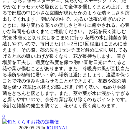
に。 さらに宿根スターチス、柔らかなスモークグラス、艶
やかなドラセナが名脇役として全体を優しくまとめ上げ、ま
るで部屋の中に小さな庭園が現れたかのような瑞々しさを演
出してくれます。 朝の光の中で、あるいは夜の寛ぎのひと
ときに、移り変わる花々の美しさと香りに癒やされる、心豊
かな時間を心ゆくまでご堪能ください。 お花を長く楽しむ
方法 水替えと切り戻しをこまめに行う 花瓶の水は雑菌が繁
殖しやすいので、毎日または1～2日に1回程度はこまめに替
えます。その際、茎の先を1センチほど斜めに切り戻してあ
げると水の吸い上げが良くなり、花が長持ちします。 置き
場所を工夫し、適度な温度を保つ 強い直射日光に当てると
花や葉が傷むことがあります。また、冷暖房の風が直接当た
る場所や極端に暑い・寒い場所は避けましょう。適温を保つ
ことで花の傷みを遅らせることができます。 花器や茎の清
潔を保つ 花瓶は水替えの際に洗剤で軽く洗い、ぬめりや雑
菌をきちんと落とします。また、茎や葉が水に浸かりすぎる
と腐りやすいので、余分な葉は取り除くのもポイントです。
余計な雑菌の発生を防ぐと、花がより長く楽しめます。
0
2026.05.25
In
JOURNAL