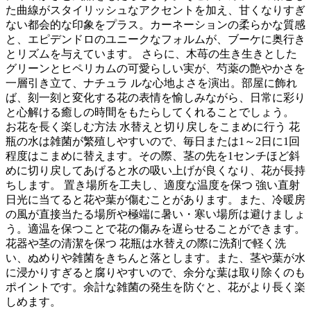
た曲線がスタイリッシュなアクセントを加え、甘くなりすぎ
ない都会的な印象をプラス。カーネーションの柔らかな質感
と、エピデンドロのユニークなフォルムが、ブーケに奥行き
とリズムを与えています。 さらに、木苺の生き生きとした
グリーンとヒペリカムの可愛らしい実が、芍薬の艶やかさを
一層引き立て、ナチュラ ルな心地よさを演出。部屋に飾れ
ば、刻一刻と変化する花の表情を愉しみながら、日常に彩り
と心解ける癒しの時間をもたらしてくれることでしょう。
お花を長く楽しむ方法 水替えと切り戻しをこまめに行う 花
瓶の水は雑菌が繁殖しやすいので、毎日または1～2日に1回
程度はこまめに替えます。その際、茎の先を1センチほど斜
めに切り戻してあげると水の吸い上げが良くなり、花が長持
ちします。 置き場所を工夫し、適度な温度を保つ 強い直射
日光に当てると花や葉が傷むことがあります。また、冷暖房
の風が直接当たる場所や極端に暑い・寒い場所は避けましょ
う。適温を保つことで花の傷みを遅らせることができます。
花器や茎の清潔を保つ 花瓶は水替えの際に洗剤で軽く洗
い、ぬめりや雑菌をきちんと落とします。また、茎や葉が水
に浸かりすぎると腐りやすいので、余分な葉は取り除くのも
ポイントです。余計な雑菌の発生を防ぐと、花がより長く楽
しめます。