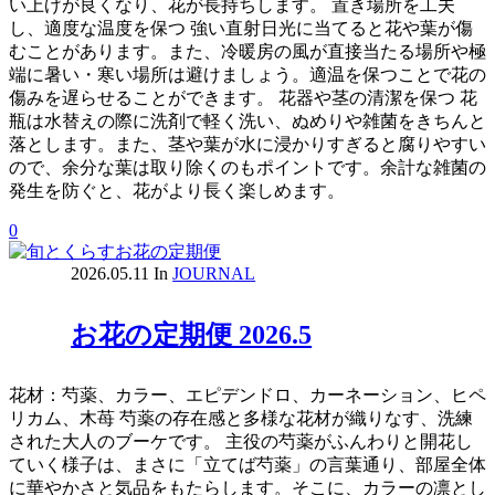
い上げが良くなり、花が長持ちします。 置き場所を工夫
し、適度な温度を保つ 強い直射日光に当てると花や葉が傷
むことがあります。また、冷暖房の風が直接当たる場所や極
端に暑い・寒い場所は避けましょう。適温を保つことで花の
傷みを遅らせることができます。 花器や茎の清潔を保つ 花
瓶は水替えの際に洗剤で軽く洗い、ぬめりや雑菌をきちんと
落とします。また、茎や葉が水に浸かりすぎると腐りやすい
ので、余分な葉は取り除くのもポイントです。余計な雑菌の
発生を防ぐと、花がより長く楽しめます。
0
2026.05.11
In
JOURNAL
お花の定期便 2026.5
花材：芍薬、カラー、エピデンドロ、カーネーション、ヒペ
リカム、木苺 芍薬の存在感と多様な花材が織りなす、洗練
された大人のブーケです。 主役の芍薬がふんわりと開花し
ていく様子は、まさに「立てば芍薬」の言葉通り、部屋全体
に華やかさと気品をもたらします。そこに、カラーの凛とし