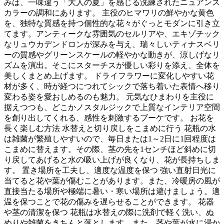
みは、一味違う「大人の夏」を感じる洗練されたニュアンス
カラーの調和にあります。 主役のヒマワリの鮮やかな黄色
を、独特な質感を持つ個性的な花々がぐっとモダンに引き立
てます。アンティークな雰囲気のセルリアや、エキゾチック
なリュウカデンドロンが深みを与え、瑞々しいティナスベリ
ーの質感やグリーンスケールの軽やかな動きが、涼しげなリ
ズムを演出。そこにスターチスが優しい彩りを添え、全体を
美しくまとめ上げます。 ドライフラワーに変化しやすい花
材が多く、時が経つにつれてシックで落ち着いた表情へ移り
変わる姿を愛おしめるのも魅力。 元気なひまわりを主役に
据えつつも、どこかノスタルジックで上質なインテリア空間
を創り出してくれる、感性を刺激するブーケです。 お花を
長く楽しむ方法 水替えと切り戻しをこまめに行う 花瓶の水
は雑菌が繁殖しやすいので、毎日または1～2日に1回程度は
こまめに替えます。その際、茎の先を1センチほど斜めに切
り戻してあげると水の吸い上げが良くなり、花が長持ちしま
す。 置き場所を工夫し、適度な温度を保つ 強い直射日光に
当てると花や葉が傷むことがあります。また、冷暖房の風が
直接当たる場所や極端に暑い・寒い場所は避けましょう。適
温を保つことで花の傷みを遅らせることができます。 花器
や茎の清潔を保つ 花瓶は水替えの際に洗剤で軽く洗い、ぬ
めりや雑菌をきちんと落とします。また、茎や葉が水に浸か