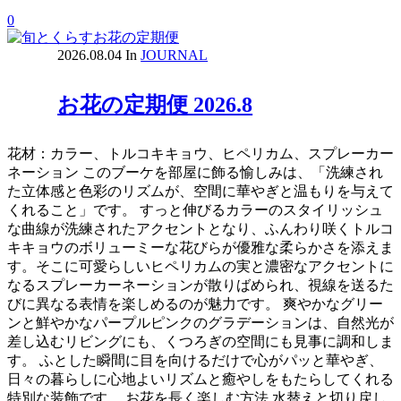
0
2026.08.04
In
JOURNAL
お花の定期便 2026.8
花材：カラー、トルコキキョウ、ヒペリカム、スプレーカー
ネーション このブーケを部屋に飾る愉しみは、「洗練され
た立体感と色彩のリズムが、空間に華やぎと温もりを与えて
くれること」です。 すっと伸びるカラーのスタイリッシュ
な曲線が洗練されたアクセントとなり、ふんわり咲くトルコ
キキョウのボリューミーな花びらが優雅な柔らかさを添えま
す。そこに可愛らしいヒペリカムの実と濃密なアクセントに
なるスプレーカーネーションが散りばめられ、視線を送るた
びに異なる表情を楽しめるのが魅力です。 爽やかなグリー
ンと鮮やかなパープルピンクのグラデーションは、自然光が
差し込むリビングにも、くつろぎの空間にも見事に調和しま
す。 ふとした瞬間に目を向けるだけで心がパッと華やぎ、
日々の暮らしに心地よいリズムと癒やしをもたらしてくれる
特別な装飾です。 お花を長く楽しむ方法 水替えと切り戻し