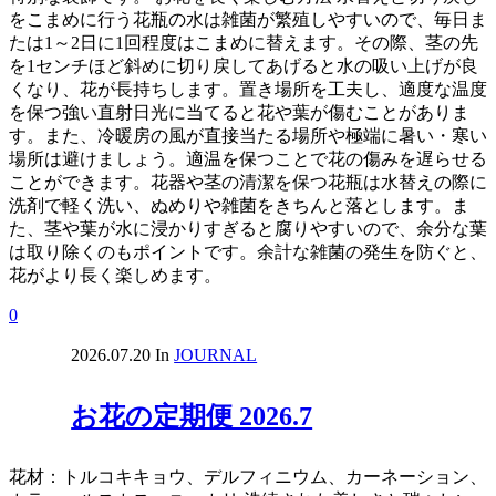
をこまめに行う花瓶の水は雑菌が繁殖しやすいので、毎日ま
たは1～2日に1回程度はこまめに替えます。その際、茎の先
を1センチほど斜めに切り戻してあげると水の吸い上げが良
くなり、花が長持ちします。置き場所を工夫し、適度な温度
を保つ強い直射日光に当てると花や葉が傷むことがありま
す。また、冷暖房の風が直接当たる場所や極端に暑い・寒い
場所は避けましょう。適温を保つことで花の傷みを遅らせる
ことができます。花器や茎の清潔を保つ花瓶は水替えの際に
洗剤で軽く洗い、ぬめりや雑菌をきちんと落とします。ま
た、茎や葉が水に浸かりすぎると腐りやすいので、余分な葉
は取り除くのもポイントです。余計な雑菌の発生を防ぐと、
花がより長く楽しめます。
0
2026.07.20
In
JOURNAL
お花の定期便 2026.7
花材：トルコキキョウ、デルフィニウム、カーネーション、