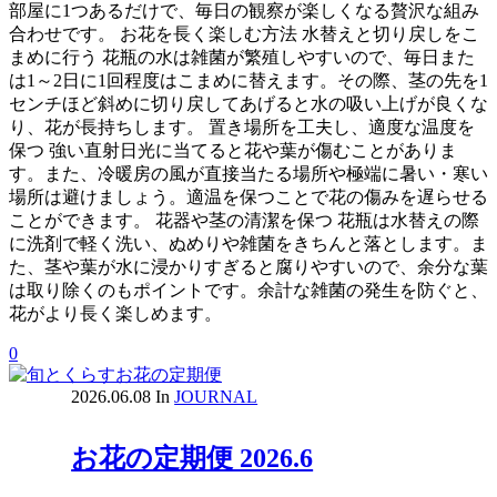
部屋に1つあるだけで、毎日の観察が楽しくなる贅沢な組み
合わせです。 お花を長く楽しむ方法 水替えと切り戻しをこ
まめに行う 花瓶の水は雑菌が繁殖しやすいので、毎日また
は1～2日に1回程度はこまめに替えます。その際、茎の先を1
センチほど斜めに切り戻してあげると水の吸い上げが良くな
り、花が長持ちします。 置き場所を工夫し、適度な温度を
保つ 強い直射日光に当てると花や葉が傷むことがありま
す。また、冷暖房の風が直接当たる場所や極端に暑い・寒い
場所は避けましょう。適温を保つことで花の傷みを遅らせる
ことができます。 花器や茎の清潔を保つ 花瓶は水替えの際
に洗剤で軽く洗い、ぬめりや雑菌をきちんと落とします。ま
た、茎や葉が水に浸かりすぎると腐りやすいので、余分な葉
は取り除くのもポイントです。余計な雑菌の発生を防ぐと、
花がより長く楽しめます。
0
2026.06.08
In
JOURNAL
お花の定期便 2026.6