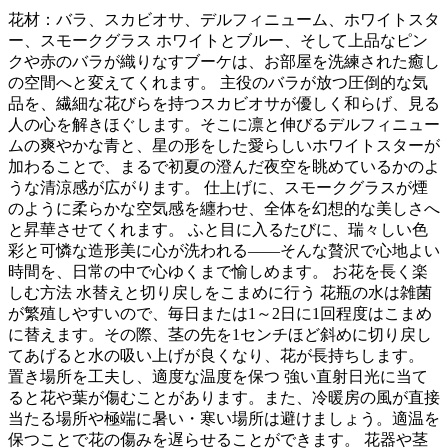
花材：バラ、スカビオサ、デルフィニューム、ホワイトスタ
ー、スモークグラス ホワイトとブルー、そして上品なピン
クや赤のバラが織りなすブーケは、お部屋を洗練された癒し
の空間へと変えてくれます。 主役のバラが放つ圧倒的な気
品を、繊細な花びらを持つスカビオサが優しく和らげ、見る
人の心を解きほぐします。そこに凛と伸びるデルフィニュー
ムの爽やかな青と、星の形をした愛らしいホワイトスターが
加わることで、まるで初夏の澄んだ夜空を眺めているかのよ
うな清涼感が広がります。 仕上げに、スモークグラスが煙
のように柔らかな空気感を纏わせ、全体を幻想的な美しさへ
と昇華させてくれます。 ふと目に入るたびに、瑞々しい色
彩と可憐な造形美に心が洗われる――そんな贅沢で心地よい
時間を、日常の中で心ゆくまで愉しめます。 お花を長く楽
しむ方法 水替えと切り戻しをこまめに行う 花瓶の水は雑菌
が繁殖しやすいので、毎日または1～2日に1回程度はこまめ
に替えます。その際、茎の先を1センチほど斜めに切り戻し
てあげると水の吸い上げが良くなり、花が長持ちします。
置き場所を工夫し、適度な温度を保つ 強い直射日光に当て
ると花や葉が傷むことがあります。また、冷暖房の風が直接
当たる場所や極端に暑い・寒い場所は避けましょう。適温を
保つことで花の傷みを遅らせることができます。 花器や茎