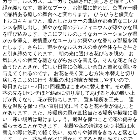
カラー、ルスカス、ユーカリ 洗練された美しさと瑞々しい
緑が織りなす、贅沢なブーケ。お部屋に飾れば、空間が一瞬
で品格ある癒しの舞台へと変わります。 ひらひらと優美な
トルコキキョウと、凛としたカラーの曲線が都会的なエレガ
ンスを醸し出し、鮮やかな青のデルフィニウムが涼やかな風
を呼び込みます。そこにフリルのようなカーネーションが温
かみを添え、表情豊かなユーカリの爽やかな香りが部屋を満
たします。さらに、艶やかなルスカスの葉が全体を生き生き
と引き締めてくれます。 朝の光に透ける花びらを眺め、お
気に入りの音楽を聴きながらお水を替える。そんな花と向き
合うひとときが、忙しい日常に心地よい余白と贅沢な潤いを
与えてくれるのです。 お花を長く楽しむ方法 水替えと切り
戻しをこまめに行う 花瓶の水は雑菌が繁殖しやすいので、
毎日または1～2日に1回程度はこまめに替えます。その際、
茎の先を1センチほど斜めに切り戻してあげると水の吸い上
げが良くなり、花が長持ちします。 置き場所を工夫し、適
度な温度を保つ 強い直射日光に当てると花や葉が傷むこと
があります。また、冷暖房の風が直接当たる場所や極端に暑
い・寒い場所は避けましょう。適温を保つことで花の傷みを
遅らせることができます。 花器や茎の清潔を保つ 花瓶は水
替えの際に洗剤で軽く洗い、ぬめりや雑菌をきちんと落とし
ます。また、茎や葉が水に浸かりすぎると腐りやすいので、