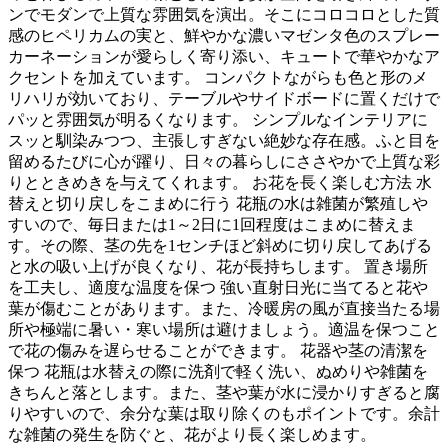
ンでモダンで上質な雰囲気を演出。そこにコロコロとした質
感のヒペリカムの実と、鮮やかな濃いマゼンタ色のスプレー
カーネーションが愛らしく寄り添い、キュートで華やかなア
クセントを加えています。 コンパクトながらも色と形のメ
リハリが効いており、テーブルやサイドボードに置くだけで
パッと雰囲気が明るくなります。 シンプルなインテリアに
スッと馴染みつつ、主張しすぎない絶妙な存在感。ふと目を
留めるたびに心が躍り、日々の暮らしにささやかで上質な彩
りとときめきを与えてくれます。 お花を長く楽しむ方法 水
替えと切り戻しをこまめに行う 花瓶の水は雑菌が繁殖しや
すいので、毎日または1～2日に1回程度はこまめに替えま
す。その際、茎の先を1センチほど斜めに切り戻してあげる
と水の吸い上げが良くなり、花が長持ちします。 置き場所
を工夫し、適度な温度を保つ 強い直射日光に当てると花や
葉が傷むことがあります。また、冷暖房の風が直接当たる場
所や極端に暑い・寒い場所は避けましょう。適温を保つこと
で花の傷みを遅らせることができます。 花器や茎の清潔を
保つ 花瓶は水替えの際に洗剤で軽く洗い、ぬめりや雑菌を
きちんと落とします。また、茎や葉が水に浸かりすぎると腐
りやすいので、余分な葉は取り除くのもポイントです。余計
な雑菌の発生を防ぐと、花がより長く楽しめます。