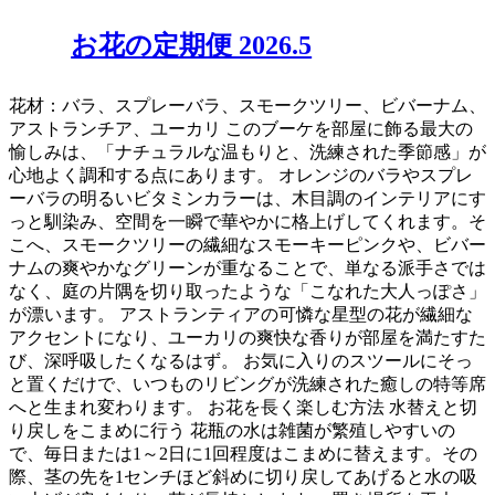
お花の定期便 2026.5
花材：バラ、スプレーバラ、スモークツリー、ビバーナム、
アストランチア、ユーカリ このブーケを部屋に飾る最大の
愉しみは、「ナチュラルな温もりと、洗練された季節感」が
心地よく調和する点にあります。 オレンジのバラやスプレ
ーバラの明るいビタミンカラーは、木目調のインテリアにす
っと馴染み、空間を一瞬で華やかに格上げしてくれます。そ
こへ、スモークツリーの繊細なスモーキーピンクや、ビバー
ナムの爽やかなグリーンが重なることで、単なる派手さでは
なく、庭の片隅を切り取ったような「こなれた大人っぽさ」
が漂います。 アストランティアの可憐な星型の花が繊細な
アクセントになり、ユーカリの爽快な香りが部屋を満たすた
び、深呼吸したくなるはず。 お気に入りのスツールにそっ
と置くだけで、いつものリビングが洗練された癒しの特等席
へと生まれ変わります。 お花を長く楽しむ方法 水替えと切
り戻しをこまめに行う 花瓶の水は雑菌が繁殖しやすいの
で、毎日または1～2日に1回程度はこまめに替えます。その
際、茎の先を1センチほど斜めに切り戻してあげると水の吸