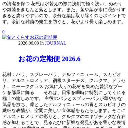
の清潔を保つ 花瓶は水替えの際に洗剤で軽く洗い、ぬめり
や雑菌をきちんと落とします。また、茎や葉が水に浸かりす
ぎると腐りやすいので、余分な葉は取り除くのもポイントで
す。余計な雑菌の発生を防ぐと、花がより長く楽しめます。
0
2026.06.08
In
JOURNAL
お花の定期便 2026.6
花材：バラ、スプレーバラ、デルフィニューム、スカビオ
サ、アルストロメリア、宿根スターチス、クルクマ、ドラセ
ナ、スモークグラス お気に入りの花材を集めた贅沢なブー
ケを部屋に飾る――それは、日常を瞬時に特別にしてくれる
極上の愉しみです。 主役のバラとスプレーバラが華やかな
気品を放ち、凛としたデルフィニュームの青とスカビオサの
繊細な表情が、空間に美しい立体感をもたらします。そこに
アルストロメリアの彩りと、クルクマのエキゾチックな存在
感が加わることで、見るたびに新鮮な発見がある豊かな表情