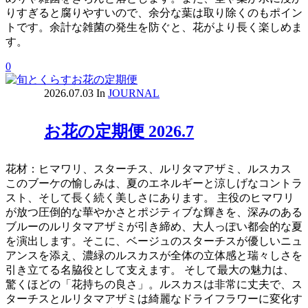
りすぎると腐りやすいので、余分な葉は取り除くのもポイン
トです。余計な雑菌の発生を防ぐと、花がより長く楽しめま
す。
0
2026.07.03
In
JOURNAL
お花の定期便 2026.7
花材：ヒマワリ、スターチス、ルリタマアザミ、ルスカス
このブーケの愉しみは、夏のエネルギーと涼しげなコントラ
スト、そして長く続く美しさにあります。 主役のヒマワリ
が放つ圧倒的な華やかさとポジティブな輝きを、深みのある
ブルーのルリタマアザミが引き締め、大人っぽい都会的な夏
を演出します。そこに、ベージュのスターチスが優しいニュ
アンスを添え、濃緑のルスカスが全体の立体感と瑞々しさを
引き立てる名脇役として支えます。 そして最大の魅力は、
驚くほどの「花持ちの良さ」。ルスカスは非常に丈夫で、ス
ターチスとルリタマアザミは綺麗なドライフラワーに変化す