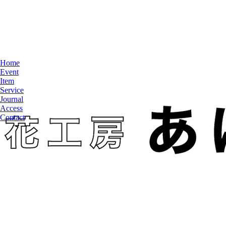
Home
Event
Item
Service
Journal
Access
Contact