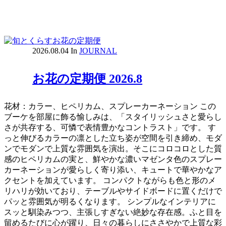
2026.08.04
In
JOURNAL
お花の定期便 2026.8
花材：カラー、ヒペリカム、スプレーカーネーション この
ブーケを部屋に飾る愉しみは、「スタイリッシュさと愛らし
さが共存する、可憐で表情豊かなコントラスト」です。 す
っと伸びるカラーの凛とした立ち姿が空間を引き締め、モダ
ンでモダンで上質な雰囲気を演出。そこにコロコロとした質
感のヒペリカムの実と、鮮やかな濃いマゼンタ色のスプレー
カーネーションが愛らしく寄り添い、キュートで華やかなア
クセントを加えています。 コンパクトながらも色と形のメ
リハリが効いており、テーブルやサイドボードに置くだけで
パッと雰囲気が明るくなります。 シンプルなインテリアに
スッと馴染みつつ、主張しすぎない絶妙な存在感。ふと目を
留めるたびに心が躍り、日々の暮らしにささやかで上質な彩