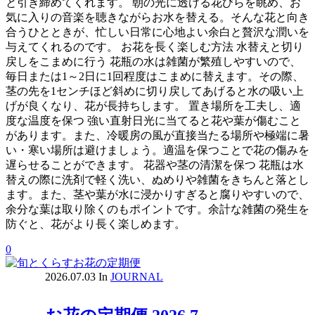
と引き締めてくれます。 朝の光に透ける花びらを眺め、お
気に入りの音楽を聴きながらお水を替える。そんな花と向き
合うひとときが、忙しい日常に心地よい余白と贅沢な潤いを
与えてくれるのです。 お花を長く楽しむ方法 水替えと切り
戻しをこまめに行う 花瓶の水は雑菌が繁殖しやすいので、
毎日または1～2日に1回程度はこまめに替えます。その際、
茎の先を1センチほど斜めに切り戻してあげると水の吸い上
げが良くなり、花が長持ちします。 置き場所を工夫し、適
度な温度を保つ 強い直射日光に当てると花や葉が傷むこと
があります。また、冷暖房の風が直接当たる場所や極端に暑
い・寒い場所は避けましょう。適温を保つことで花の傷みを
遅らせることができます。 花器や茎の清潔を保つ 花瓶は水
替えの際に洗剤で軽く洗い、ぬめりや雑菌をきちんと落とし
ます。また、茎や葉が水に浸かりすぎると腐りやすいので、
余分な葉は取り除くのもポイントです。余計な雑菌の発生を
防ぐと、花がより長く楽しめます。
0
2026.07.03
In
JOURNAL