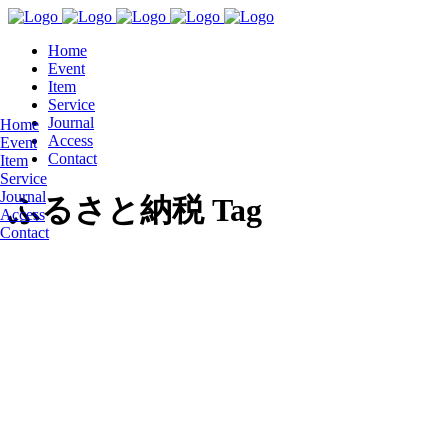
Home
Event
Item
Service
Journal
Home
Access
Event
Contact
Item
Service
Journal
ふるさと納税 Tag
Access
Contact