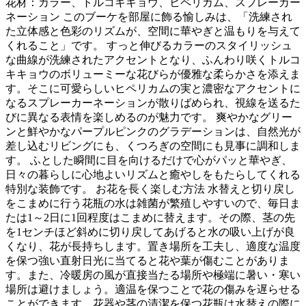
花材：カラー、トルコキキョウ、ヒペリカム、スプレーカー
ネーション このブーケを部屋に飾る愉しみは、「洗練され
た立体感と色彩のリズムが、空間に華やぎと温もりを与えて
くれること」です。 すっと伸びるカラーのスタイリッシュ
な曲線が洗練されたアクセントとなり、ふんわり咲くトルコ
キキョウのボリューミーな花びらが優雅な柔らかさを添えま
す。そこに可愛らしいヒペリカムの実と濃密なアクセントに
なるスプレーカーネーションが散りばめられ、視線を送るた
びに異なる表情を楽しめるのが魅力です。 爽やかなグリー
ンと鮮やかなパープルピンクのグラデーションは、自然光が
差し込むリビングにも、くつろぎの空間にも見事に調和しま
す。 ふとした瞬間に目を向けるだけで心がパッと華やぎ、
日々の暮らしに心地よいリズムと癒やしをもたらしてくれる
特別な装飾です。 お花を長く楽しむ方法 水替えと切り戻し
をこまめに行う花瓶の水は雑菌が繁殖しやすいので、毎日ま
たは1～2日に1回程度はこまめに替えます。その際、茎の先
を1センチほど斜めに切り戻してあげると水の吸い上げが良
くなり、花が長持ちします。置き場所を工夫し、適度な温度
を保つ強い直射日光に当てると花や葉が傷むことがありま
す。また、冷暖房の風が直接当たる場所や極端に暑い・寒い
場所は避けましょう。適温を保つことで花の傷みを遅らせる
ことができます。花器や茎の清潔を保つ花瓶は水替えの際に