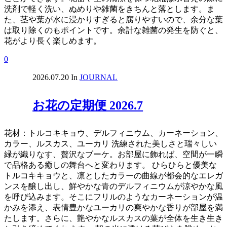
洗剤で軽く洗い、ぬめりや雑菌をきちんと落とします。ま
た、茎や葉が水に浸かりすぎると腐りやすいので、余分な葉
は取り除くのもポイントです。余計な雑菌の発生を防ぐと、
花がより長く楽しめます。
0
2026.07.20
In
JOURNAL
お花の定期便 2026.7
花材：トルコキキョウ、デルフィニウム、カーネーション、
カラー、ルスカス、ユーカリ 洗練された美しさと瑞々しい
緑が織りなす、贅沢なブーケ。お部屋に飾れば、空間が一瞬
で品格ある癒しの舞台へと変わります。 ひらひらと優美な
トルコキキョウと、凛としたカラーの曲線が都会的なエレガ
ンスを醸し出し、鮮やかな青のデルフィニウムが涼やかな風
を呼び込みます。そこにフリルのようなカーネーションが温
かみを添え、表情豊かなユーカリの爽やかな香りが部屋を満
たします。さらに、艶やかなルスカスの葉が全体を生き生き