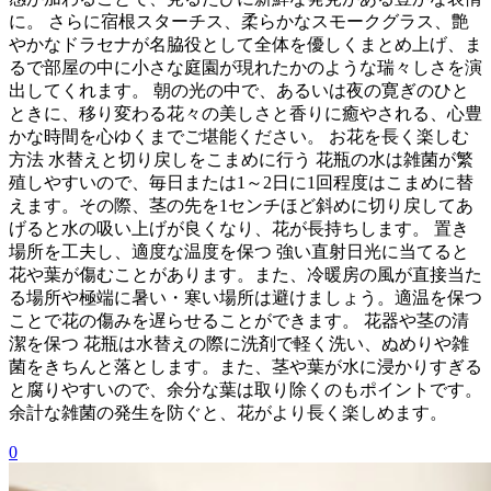
に。 さらに宿根スターチス、柔らかなスモークグラス、艶
やかなドラセナが名脇役として全体を優しくまとめ上げ、ま
るで部屋の中に小さな庭園が現れたかのような瑞々しさを演
出してくれます。 朝の光の中で、あるいは夜の寛ぎのひと
ときに、移り変わる花々の美しさと香りに癒やされる、心豊
かな時間を心ゆくまでご堪能ください。 お花を長く楽しむ
方法 水替えと切り戻しをこまめに行う 花瓶の水は雑菌が繁
殖しやすいので、毎日または1～2日に1回程度はこまめに替
えます。その際、茎の先を1センチほど斜めに切り戻してあ
げると水の吸い上げが良くなり、花が長持ちします。 置き
場所を工夫し、適度な温度を保つ 強い直射日光に当てると
花や葉が傷むことがあります。また、冷暖房の風が直接当た
る場所や極端に暑い・寒い場所は避けましょう。適温を保つ
ことで花の傷みを遅らせることができます。 花器や茎の清
潔を保つ 花瓶は水替えの際に洗剤で軽く洗い、ぬめりや雑
菌をきちんと落とします。また、茎や葉が水に浸かりすぎる
と腐りやすいので、余分な葉は取り除くのもポイントです。
余計な雑菌の発生を防ぐと、花がより長く楽しめます。
0