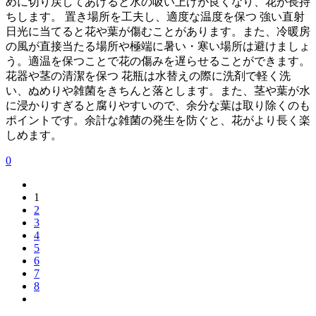
めに切り戻してあげると水の吸い上げが良くなり、花が長持
ちします。 置き場所を工夫し、適度な温度を保つ 強い直射
日光に当てると花や葉が傷むことがあります。また、冷暖房
の風が直接当たる場所や極端に暑い・寒い場所は避けましょ
う。適温を保つことで花の傷みを遅らせることができます。
花器や茎の清潔を保つ 花瓶は水替えの際に洗剤で軽く洗
い、ぬめりや雑菌をきちんと落とします。また、茎や葉が水
に浸かりすぎると腐りやすいので、余分な葉は取り除くのも
ポイントです。余計な雑菌の発生を防ぐと、花がより長く楽
しめます。
0
1
2
3
4
5
6
7
8