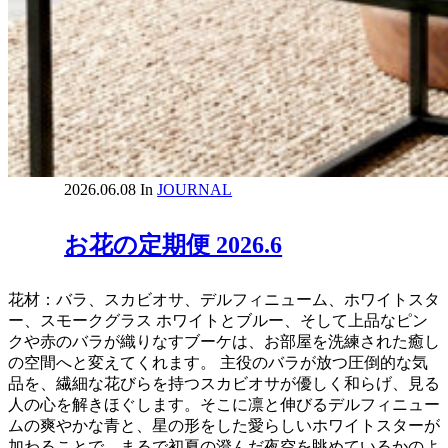
2026.06.08
In
JOURNAL
お花の定期便 2026.6
花材：バラ、スカビオサ、デルフィニューム、ホワイトスタ
ー、スモークグラス ホワイトとブルー、そして上品なピン
クや赤のバラが織りなすブーケは、お部屋を洗練された癒し
の空間へと変えてくれます。 主役のバラが放つ圧倒的な気
品を、繊細な花びらを持つスカビオサが優しく和らげ、見る
人の心を解きほぐします。そこに凛と伸びるデルフィニュー
ムの爽やかな青と、星の形をした愛らしいホワイトスターが
加わることで、まるで初夏の澄んだ夜空を眺めているかのよ