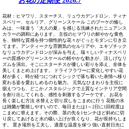
お花の定期便 2026.7
花材：ヒマワリ、スターチス、リュウカデンドロン、ティナ
スベリー、セルリア、グリーンスケール このブーケの愉し
みは、一味違う「大人の夏」を感じる洗練されたニュアンス
カラーの調和にあります。 主役のヒマワリの鮮やかな黄色
を、独特な質感を持つ個性的な花々がぐっとモダンに引き立
てます。アンティークな雰囲気のセルリアや、エキゾチック
なリュウカデンドロンが深みを与え、瑞々しいティナスベリ
ーの質感やグリーンスケールの軽やかな動きが、涼しげなリ
ズムを演出。そこにスターチスが優しい彩りを添え、全体を
美しくまとめ上げます。 ドライフラワーに変化しやすい花
材が多く、時が経つにつれてシックで落ち着いた表情へ移り
変わる姿を愛おしめるのも魅力。 元気なひまわりを主役に
据えつつも、どこかノスタルジックで上質なインテリア空間
を創り出してくれる、感性を刺激するブーケです。 お花を
長く楽しむ方法 水替えと切り戻しをこまめに行う 花瓶の水
は雑菌が繁殖しやすいので、毎日または1～2日に1回程度は
こまめに替えます。その際、茎の先を1センチほど斜めに切
り戻してあげると水の吸い上げが良くなり、花が長持ちしま
す。 置き場所を工夫し、適度な温度を保つ 強い直射日光に