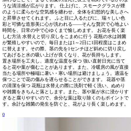
うな清涼感が広がります。 仕上げに、スモークグラスが煙
のように柔らかな空気感を纏わせ、全体を幻想的な美しさへ
と昇華させてくれます。 ふと目に入るたびに、瑞々しい色
彩と可憐な造形美に心が洗われる――そんな贅沢で心地よい
時間を、日常の中で心ゆくまで愉しめます。 お花を長く楽
しむ方法 水替えと切り戻しをこまめに行う 花瓶の水は雑菌
が繁殖しやすいので、毎日または1～2日に1回程度はこまめ
に替えます。その際、茎の先を1センチほど斜めに切り戻し
てあげると水の吸い上げが良くなり、花が長持ちします。
置き場所を工夫し、適度な温度を保つ 強い直射日光に当て
ると花や葉が傷むことがあります。また、冷暖房の風が直接
当たる場所や極端に暑い・寒い場所は避けましょう。適温を
保つことで花の傷みを遅らせることができます。 花器や茎
の清潔を保つ 花瓶は水替えの際に洗剤で軽く洗い、ぬめり
や雑菌をきちんと落とします。また、茎や葉が水に浸かりす
ぎると腐りやすいので、余分な葉は取り除くのもポイントで
す。余計な雑菌の発生を防ぐと、花がより長く楽しめます。
0