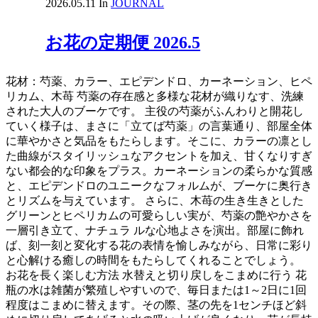
2026.05.11
In
JOURNAL
お花の定期便 2026.5
花材：芍薬、カラー、エピデンドロ、カーネーション、ヒペ
リカム、木苺 芍薬の存在感と多様な花材が織りなす、洗練
された大人のブーケです。 主役の芍薬がふんわりと開花し
ていく様子は、まさに「立てば芍薬」の言葉通り、部屋全体
に華やかさと気品をもたらします。そこに、カラーの凛とし
た曲線がスタイリッシュなアクセントを加え、甘くなりすぎ
ない都会的な印象をプラス。カーネーションの柔らかな質感
と、エピデンドロのユニークなフォルムが、ブーケに奥行き
とリズムを与えています。 さらに、木苺の生き生きとした
グリーンとヒペリカムの可愛らしい実が、芍薬の艶やかさを
一層引き立て、ナチュラ ルな心地よさを演出。部屋に飾れ
ば、刻一刻と変化する花の表情を愉しみながら、日常に彩り
と心解ける癒しの時間をもたらしてくれることでしょう。
お花を長く楽しむ方法 水替えと切り戻しをこまめに行う 花
瓶の水は雑菌が繁殖しやすいので、毎日または1～2日に1回
程度はこまめに替えます。その際、茎の先を1センチほど斜