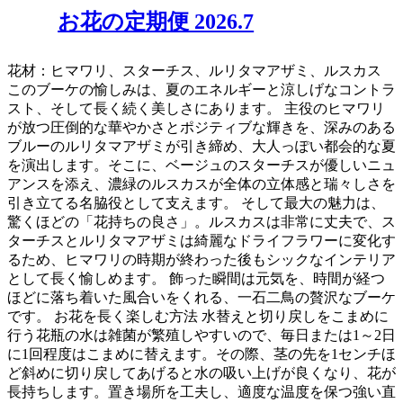
お花の定期便 2026.7
花材：ヒマワリ、スターチス、ルリタマアザミ、ルスカス
このブーケの愉しみは、夏のエネルギーと涼しげなコントラ
スト、そして長く続く美しさにあります。 主役のヒマワリ
が放つ圧倒的な華やかさとポジティブな輝きを、深みのある
ブルーのルリタマアザミが引き締め、大人っぽい都会的な夏
を演出します。そこに、ベージュのスターチスが優しいニュ
アンスを添え、濃緑のルスカスが全体の立体感と瑞々しさを
引き立てる名脇役として支えます。 そして最大の魅力は、
驚くほどの「花持ちの良さ」。ルスカスは非常に丈夫で、ス
ターチスとルリタマアザミは綺麗なドライフラワーに変化す
るため、ヒマワリの時期が終わった後もシックなインテリア
として長く愉しめます。 飾った瞬間は元気を、時間が経つ
ほどに落ち着いた風合いをくれる、一石二鳥の贅沢なブーケ
です。 お花を長く楽しむ方法 水替えと切り戻しをこまめに
行う花瓶の水は雑菌が繁殖しやすいので、毎日または1～2日
に1回程度はこまめに替えます。その際、茎の先を1センチほ
ど斜めに切り戻してあげると水の吸い上げが良くなり、花が
長持ちします。置き場所を工夫し、適度な温度を保つ強い直