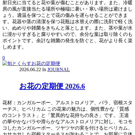
射日光に当てると花や葉が傷むことがあります。また、冷暖
房の風が直接当たる場所や極端に暑い・寒い場所は避けまし
ょう。適温を保つことで花の傷みを遅らせることができま
す。花器や茎の清潔を保つ花瓶は水替えの際に洗剤で軽く洗
い、ぬめりや雑菌をきちんと落とします。また、茎や葉が水
に浸かりすぎると腐りやすいので、余分な葉は取り除くのも
ポイントです。余計な雑菌の発生を防ぐと、花がより長く楽
しめます。
0
2026.06.22
In
JOURNAL
お花の定期便 2026.6
花材：カンガルーポー、アルストロメリア、バラ、宿根スタ
ーチス、ヒペリカム この花束の魅力は、個性豊かな「質感
のコントラスト」と「驚異的な花持ちの良さ」です。 王道
の華やかなバラや滑らかなアルストロメリアに対し、モコモ
コしたカンガルーポー、ツヤツヤの実を付けるヒペリカム、
カサカサした宿根スターチスが加わることで、お部屋に立体