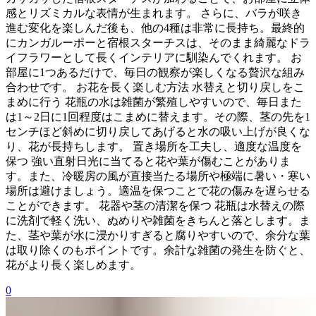
感とリズミカルな表情が生まれます。 さらに、バラが咲き
進む変化を楽しんだ後も、他の4種は非常に長持ち。最終的
にカンガルーポーと宿根スターチスは、そのまま綺麗なドラ
イフラワーとして長くインテリアに馴染んでくれます。 お
部屋に1つあるだけで、毎日の観察が楽しくなる贅沢な組み
合わせです。 お花を長く楽しむ方法 水替えと切り戻しをこ
まめに行う 花瓶の水は雑菌が繁殖しやすいので、毎日また
は1～2日に1回程度はこまめに替えます。その際、茎の先を1
センチほど斜めに切り戻してあげると水の吸い上げが良くな
り、花が長持ちします。 置き場所を工夫し、適度な温度を
保つ 強い直射日光に当てると花や葉が傷むことがありま
す。また、冷暖房の風が直接当たる場所や極端に暑い・寒い
場所は避けましょう。適温を保つことで花の傷みを遅らせる
ことができます。 花器や茎の清潔を保つ 花瓶は水替えの際
に洗剤で軽く洗い、ぬめりや雑菌をきちんと落とします。ま
た、茎や葉が水に浸かりすぎると腐りやすいので、余分な葉
は取り除くのもポイントです。余計な雑菌の発生を防ぐと、
花がより長く楽しめます。
0