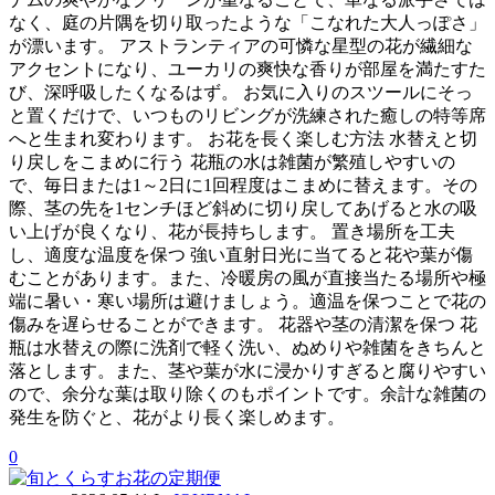
なく、庭の片隅を切り取ったような「こなれた大人っぽさ」
が漂います。 アストランティアの可憐な星型の花が繊細な
アクセントになり、ユーカリの爽快な香りが部屋を満たすた
び、深呼吸したくなるはず。 お気に入りのスツールにそっ
と置くだけで、いつものリビングが洗練された癒しの特等席
へと生まれ変わります。 お花を長く楽しむ方法 水替えと切
り戻しをこまめに行う 花瓶の水は雑菌が繁殖しやすいの
で、毎日または1～2日に1回程度はこまめに替えます。その
際、茎の先を1センチほど斜めに切り戻してあげると水の吸
い上げが良くなり、花が長持ちします。 置き場所を工夫
し、適度な温度を保つ 強い直射日光に当てると花や葉が傷
むことがあります。また、冷暖房の風が直接当たる場所や極
端に暑い・寒い場所は避けましょう。適温を保つことで花の
傷みを遅らせることができます。 花器や茎の清潔を保つ 花
瓶は水替えの際に洗剤で軽く洗い、ぬめりや雑菌をきちんと
落とします。また、茎や葉が水に浸かりすぎると腐りやすい
ので、余分な葉は取り除くのもポイントです。余計な雑菌の
発生を防ぐと、花がより長く楽しめます。
0