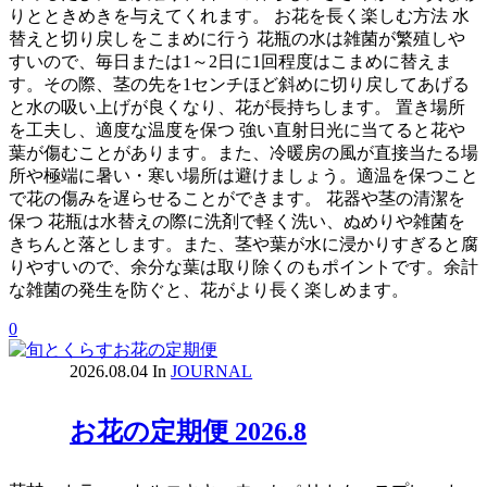
りとときめきを与えてくれます。 お花を長く楽しむ方法 水
替えと切り戻しをこまめに行う 花瓶の水は雑菌が繁殖しや
すいので、毎日または1～2日に1回程度はこまめに替えま
す。その際、茎の先を1センチほど斜めに切り戻してあげる
と水の吸い上げが良くなり、花が長持ちします。 置き場所
を工夫し、適度な温度を保つ 強い直射日光に当てると花や
葉が傷むことがあります。また、冷暖房の風が直接当たる場
所や極端に暑い・寒い場所は避けましょう。適温を保つこと
で花の傷みを遅らせることができます。 花器や茎の清潔を
保つ 花瓶は水替えの際に洗剤で軽く洗い、ぬめりや雑菌を
きちんと落とします。また、茎や葉が水に浸かりすぎると腐
りやすいので、余分な葉は取り除くのもポイントです。余計
な雑菌の発生を防ぐと、花がより長く楽しめます。
0
2026.08.04
In
JOURNAL
お花の定期便 2026.8