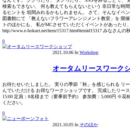
なんです。 ググったり、 タグったり、 SNSをみることで
検索もできない、 何も教えてもらえないという 非日常な時間
るヒントを 垣間みれるかもしれません。 さて、そんなイベン
図書館にて 「教えないフラワーアレンジメント教室」を 開
トのほかにも、 私がMCさせていただくイベントがあったり
http://www.e-hokuei.net/item/15317.htm#item
0
2021.10.06
In
Workshop
オータムリースワーク
お待たせいたしました。 実りの季節「秋」を感じられる リ
んでいただける お得なワークショップです。 完成したリースを部屋
15:00 定員：8名様まで（要事前予約） 参加費：5,000円 
ください。
0
2021.10.05
In
そのほか