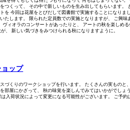
、 知識を得てもしくは得たつもりになって 何もはじまってない。
をつくって、 その中で新しいものを生み出してもらいます。 
トを 今回は花屋をとびだして図書館で実施することになりました
催いたします。 限られた定員数での実施となりますが、 ご興味
、 ヴィオラのコンサートがあったりと、 アートの秋を楽しめ
id15317 みなさんの秋が、 新しい気づきをみつけられる秋になりますように。
ショップ
ースづくりのワークショップを行います。 たくさんの実ものと、
にかざって、 秋の味覚を楽しんでみてはいかがでしょうか。 「オータム
※花材は入荷状況によって変更になる可能性がございます。 ご予約はD