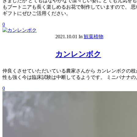
きましたが とてもはなやかなで凛々しい姿に とても元気を
もブートニアも長く楽しめるお花で制作していますので、 思
ギフトにぜひご活用ください。
0
2021.10.01
In
観葉植物
カンレンボク
仲良くさせていただいている農家さんから カンレンボクの枝
性も強く今は臨床試験は中断してるようです。 ミニバナナの
0