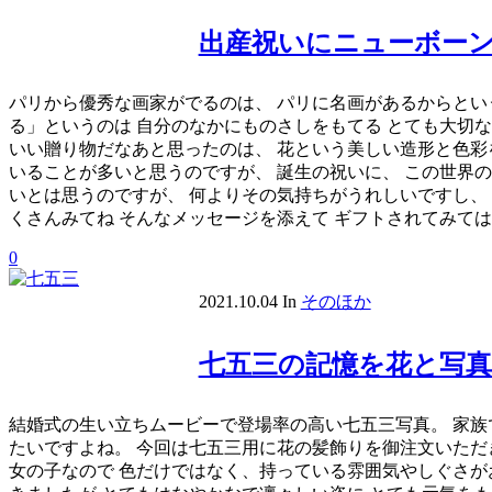
出産祝いにニューボー
パリから優秀な画家がでるのは、 パリに名画があるからとい
る」というのは 自分のなかにものさしをもてる とても大切
いい贈り物だなあと思ったのは、 花という美しい造形と色彩
いることが多いと思うのですが、 誕生の祝いに、 この世界
いとは思うのですが、 何よりその気持ちがうれしいですし、
くさんみてね そんなメッセージを添えて ギフトされてみて
0
2021.10.04
In
そのほか
七五三の記憶を花と写
結婚式の生い立ちムービーで登場率の高い七五三写真。 家族
たいですよね。 今回は七五三用に花の髪飾りを御注文いただ
女の子なので 色だけではなく、持っている雰囲気やしぐさが