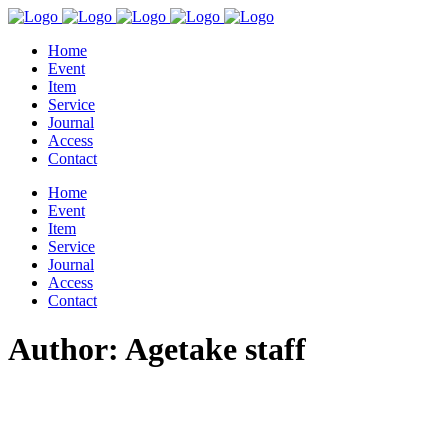
Home
Event
Item
Service
Journal
Access
Contact
Home
Event
Item
Service
Journal
Access
Contact
Author: Agetake staff