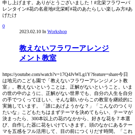
申し上げます。ありがとうございました！#北栄フラワーバ
レンタイン#花の名産地#北栄町#花のあたらしい楽しみ方#あ
げたけ
0
2023.02.10
In
Workshop
教えないフラワーアレンジ
メント教室
https://youtube.com/watch?v=17Q4JvWLg1Y?feature=share今日
は地元のこども園で「教えないフラワーアレンジメント教
室」。教えないということは、正解がないということ。いま
の世の中のように、正解がない世界でも、自分の人生を自分
の手でつくってほしい、そんな願いからこの教室を継続的に
実施しています。「誰にあげようかな？」「こんなのつくり
たいな」こどもたちはまずテーマを決めてもらい、テーマが
決まったら、300本以上の花のなかから、好きな花を７本選
び、自作した器に花をいけていきます。頭のなかにあるテー
マを五感をフル活用して、目の前につくりだす時間。「これ