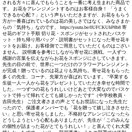
される方々に喜んでもらうことを一番に考え生まれた商品で
す。 お花をアレンジメントするのはお客様自身！ 「うまく
できるか心配？」という声もいただきますが、お花をもらう
方が一番喜ばれているのは花の美しさではなく、みなさまか
らの「気持ち」なのです。 https://youtu.be/0UFCKUhP8b8 寄
せ花のギフト手順 切り花・スポンジがセットされたバスケ
ット・持ち帰り用バッグ・説明書がセットになった寄せ花キ
ットをお届け。お客様側でご用意していただくものはござい
ません。 説明書を参考にしながら寄せ花に挑戦。一人ずつ
感謝の言葉を伝えながらお花をスポンジにさしていきます。
先生の目の前で、世界に一つだけのフラワーアレンジメント
が完成！贈っているのは花よりも気持ち。寄せ花をもらった
多くの先生、コーチ、先輩方が喜ばれています。 ”卒業する
生徒一人一人から花をプレゼントしていただき幸せな時間で
した。一つずつの花もうれしいけどあとで大変なのでバスケ
ットで持って帰れてとても嬉しかったです”（中学校教員・
吉田先生） ご注文者さまの声 とてもお世話になった先生だ
ったので、保護者メンバーでも「花を贈って嬉し泣きさせた
い」と思い寄せ花をしました。不格好なアレンジになったら
どうしようという心配もありましたが、先生が「このみんな
の個性が詰まった花がとてもうれしい！」と喜んでくれ大変