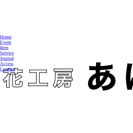
Home
Event
Item
Service
Journal
Access
Contact