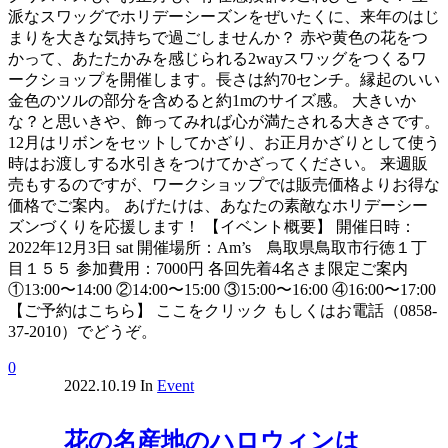
派なスワッグでホリデーシーズンをぜいたくに、来年のはじ
まりを大きな気持ちで過ごしませんか？ 赤や黄色の花をつ
かって、あたたかみを感じられる2wayスワッグをつくるワ
ークショップを開催します。長さは約70センチ。縁起のいい
金色のツルの部分を含めると約1mのサイズ感。 大きいか
な？と思いきや、飾ってみれば心が満たされる大きさです。
12月はリボンをセットしてかざり、お正月かざりとして使う
時はお渡しする水引きをつけてかざってください。 来週販
売もするのですが、ワークショップでは販売価格よりお得な
価格でご案内。 あげたけは、あなたの素敵なホリデーシー
ズンづくりを応援します！ 【イベント概要】 開催日時：
2022年12月3日 sat 開催場所：Am’s 鳥取県鳥取市行徳１丁
目１５５ 参加費用：7000円 各回先着4名さま限定ご案内
①13:00〜14:00 ②14:00〜15:00 ③15:00〜16:00 ④16:00〜17:00
【ご予約はこちら】 ここをクリック もしくはお電話（0858-
37-2010）でどうぞ。
0
2022.10.19
In
Event
花の名産地のハロウィンは