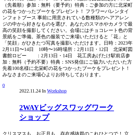
（先着順）参加：無料（要予約）特典：ご参加の方に北栄町
の花をつかったブーケをプレゼント！ フラワーバレンタイ
ンフォトブース 事前に用意されている数種類のヘアアレン
ジの中から好きなものを選び、あなたのスマホやカメラで最
高の笑顔を撮影してください。会場にはチョコレート色の背
景紙をご準備。茶色の服装でご来場いただけると「花」と
「笑顔」がひきたつ写真を撮影いただけます。日時：2023年
2月11日〜14日 10時〜16時場所：2月11日・12日 北栄町図
書館ロビー ：2月13日・14日 花工房あげたけ駅前店参
加：無料（予約不要）特典：SNS発信にご協力いただいた方
先着100名様に北栄町の花をつかったブーケをプレゼント！
みなさまのご来場心よりお待ちしております。
0
2022.11.24
In
Workshop
2WAYビッグスワッグワーク
ショップ
クリスマスも、お正月も、存在感抜群のこれひとつで！ 立