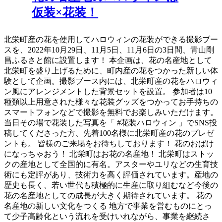
仮装×花装！
北栄町産の花を使用してハロウィンの花装ができる撮影ブー
スを、2022年10月29日、11月5日、11月6日の3日間、青山剛
昌ふるさと館に設置します！ 本企画は、花の名産地として
北栄町を盛り上げるために、町内産の花をつかった新しい体
験として企画。撮影ブース内には、北栄町産の花をハロウィ
ン風にアレンジメントした背景セットを設置。 参加者は10
種類以上用意された様々な花装グッズをつかってお手持ちの
スマートフォンなどで撮影を無料でお楽しみいただけます。
当日その場で花装した写真を「 #花装ハロウィン 」でSNS投
稿してくださった方、先着100名様に北栄町産の花のプレゼ
ントも。 皆様のご来場をお待ちしております！ 花のおばけ
になっちゃおう！ 北栄町はお花の名産地！ 北栄町はストッ
クの産地として全国的に有名。アスターやユリなどの生育技
術にも定評があり、技術力を高く評価されています。産地の
歴史も長く、若い世代も積極的に生産に取り組むなど今後の
花の名産地としての成長が大きく期待されています。 花の
名産地の新しい文化をつくる 地方で事業を営むものにとっ
て少子高齢化という流れを受けいれながら、事業を継続さ