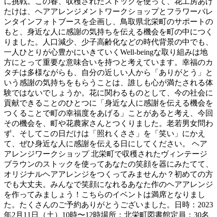
に挑戦。この春、収穫されたストックを使って、花工房あげ
たけは、ヘアアレンジメントワークショップとフラワーバレ
ンタインフォトブースを企画し、鳥取県北栄町のサポートの
もと、身近な人に感謝の気持ちを伝える機会を町の中につく
りました。人口減少、少子高齢化などの時代背景の中でも、
一人ひとりが心豊かにいきていくWell-beingな取り組みは地
方にとって重要な意味合いを持つと考えています。幸福のカ
タチは多様ながらも、自分の近しい人から「ありがとう」と
いう感謝の気持ちをもらうことは、誰しも心が満たされる体
験ではないでしょうか。花に関わるものとして、今の社会に
貢献できることのひとつに「身近な人に感謝を伝える機会を
つくることで町の幸福度をあげる」ことがあると考え、今回
その機会を、町や花農家さんとつくりました。老若男女問わ
ず、そしてこの日だけは「照れくささ」を「笑い」にかえ
て、ぜひ身近な人に感謝を伝える日にしてください。 ヘア
アレンジワークショップ 北栄町で収穫されたヴィンテージ
ブラウンのストックを使ってあなたの笑顔を器にみたてて、
オリジナルヘアアレンジをつくってみませんか？初めての方
でも大丈夫。みんなで笑顔になれるあなた作のヘアアレンジ
を作ってみましょう！こちらのイベントは満席となりまし
た。たくさんのご予約ありがとうございました。日時：2023
年2月11日（土）10時〜12時場所：北栄町図書館定員：30名