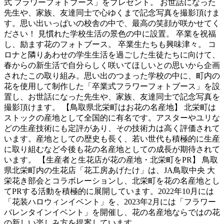
式 フラワーフォトブース」をプレゼント。 お世話になった
先生や、家族、友達同士で心ゆくまで記念写真を撮影頂けま
す。思い出いっぱいの校舎の中で、最高の笑顔が咲かせてく
ださい！ 見慣れた学校生活の景色の中に設置。 卒業を祝福
し、励ます花のフォトブース。 卒業生たちも興味津々。 コ
ロナと隣りあわせの学生生活を過ごした生徒たちに向けて、
春からの新生活で自分らしく咲いてほしいとの思いから企画
されたこの取り組み。思い出のつまった学校の中に、町内の
花を使用して制作した「卒業式フラワーフォトブース」を設
置し、お世話になった先生や、家族、友達同士で記念写真を
撮影頂けます。 【鳥取県北栄町はお花の名産地】 北栄町は
ストックの産地として全国的に有名です。アスターやユリな
どの生産技術にも定評があり、その技術力は高く評価されて
います。産地としての歴史も長く、若い世代も積極的に生産
に取り組むなど今後も花の名産地としての成長が期待されて
います。 【生産者と生花店が花の産地・北栄町をPR】 鳥取
県北栄町内の生花店「花工房あげたけ」は、JA鳥取中央 大
栄花き部会とコラボレーションし、北栄町を花の名産地とし
てPRする活動を積極的に展開しています。2022年10月には
「花装ハロウィンイベント」を、2023年2月には「フラワー
バレンタインイベント」を開催し、花の名産地ならではの花
の新しい楽しみ方を提案しています。