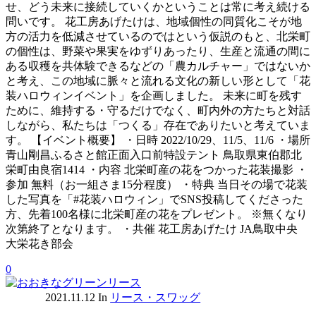
せ、どう未来に接続していくかということは常に考え続ける
問いです。 花工房あげたけは、地域個性の同質化こそが地
方の活力を低減させているのではという仮説のもと、北栄町
の個性は、野菜や果実をゆずりあったり、生産と流通の間に
ある収穫を共体験できるなどの「農カルチャー」ではないか
と考え、この地域に脈々と流れる文化の新しい形として「花
装ハロウィンイベント」を企画しました。 未来に町を残す
ために、維持する・守るだけでなく、町内外の方たちと対話
しながら、私たちは「つくる」存在でありたいと考えていま
す。 【イベント概要】 ・日時 2022/10/29、11/5、11/6 ・場所
青山剛昌ふるさと館正面入口前特設テント 鳥取県東伯郡北
栄町由良宿1414 ・内容 北栄町産の花をつかった花装撮影 ・
参加 無料（お一組さま15分程度） ・特典 当日その場で花装
した写真を「#花装ハロウィン」でSNS投稿してくださった
方、先着100名様に北栄町産の花をプレゼント。 ※無くなり
次第終了となります。 ・共催 花工房あげたけ JA鳥取中央
大栄花き部会
0
2021.11.12
In
リース・スワッグ