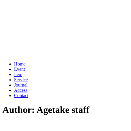
Home
Event
Item
Service
Journal
Access
Contact
Author: Agetake staff