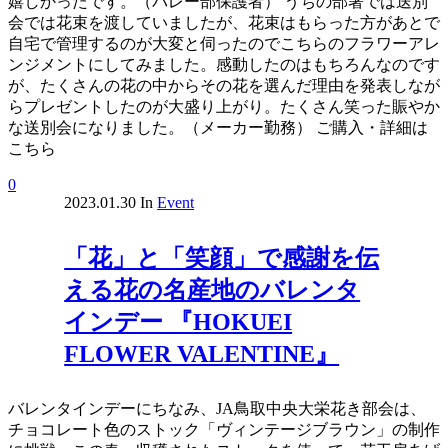
嬉しかったです。（バレー部保護者） うちの部署では送別
会では花束を渡していましたが、花束はもらった方があとで
自宅で管理するのが大変と伺ったのでこちらのフラワーアレ
ンジメントにしてみました。感動したのはもちろんなのです
が、たくさんの花の中からその花を選んだ理由を発表しなが
らプレゼントしたのが大盛り上がり。たくさん笑った賑やか
な送別会になりました。（メーカー勤務） ご購入・詳細は
こちら
0
2023.01.30
In
Event
「花」と「笑顔」で感謝を伝
える花の名産地のバレンタ
インデー 『HOKUEI
FLOWER VALENTINE』
バレンタインデーにちなみ、JA鳥取中央大栄花き部会は、
チョコレート色のストック「ヴィンテージブラウン」の制作