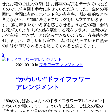
せたお花のご注文の際には お部屋の写真をデータでいただ
くのですが 今回も参考にさせていただきました。 全体の雰
囲気、 空間に占めるポイント色の占有率、 場の目的などを
考えながら、 空間に映えるスワッグを組み立てていきま
す。 落ち着きやくつろぎを感じさせるような色の花に 会話
に花が咲くようリズム感を演出する花をプラス。 空間のな
かで主張しすぎず、 とけ込みすぎないような、 存在感を意
識しました。 新しい応接室で、 花だけがもっている自然美
の曲線が 来訪される方を癒してくれると信じてます。
0
2021.09.10
In
フラワーアレンジメント
“かわいい”ドライフラワー
アレンジメント
「80歳のおばあちゃんへのドライフラワーアレンジメント、
かわいくお願いします！」というご注文。 ご注文の際の
「言葉」からまだ見ぬおばあちゃんを イメージしてつくり