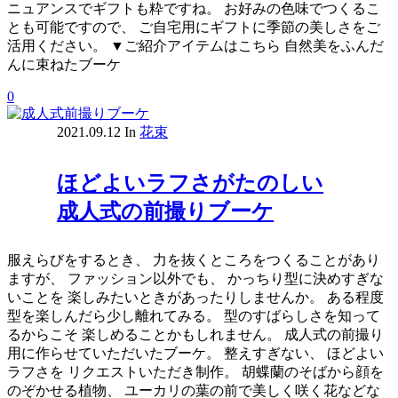
ニュアンスでギフトも粋ですね。 お好みの色味でつくるこ
とも可能ですので、 ご自宅用にギフトに季節の美しさをご
活用ください。 ▼ご紹介アイテムはこちら 自然美をふんだ
んに束ねたブーケ
0
2021.09.12
In
花束
ほどよいラフさがたのしい
成人式の前撮りブーケ
服えらびをするとき、 力を抜くところをつくることがあり
ますが、 ファッション以外でも、 かっちり型に決めすぎな
いことを 楽しみたいときがあったりしませんか。 ある程度
型を楽しんだら少し離れてみる。 型のすばらしさを知って
るからこそ 楽しめることかもしれません。 成人式の前撮り
用に作らせていただいたブーケ。 整えすぎない、 ほどよい
ラフさを リクエストいただき制作。 胡蝶蘭のそばから顔を
のぞかせる植物、 ユーカリの葉の前で美しく咲く花などな