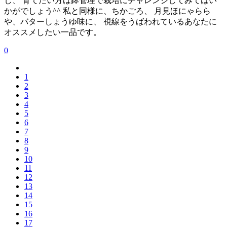
し、 育てたい方は鉢管理で栽培にチャレンジしてみてはい
かがでしょう^^ 私と同様に、ちかごろ、 月見ほにゃらら
や、バターしょうゆ味に、 視線をうばわれているあなたに
オススメしたい一品です。
0
1
2
3
4
5
6
7
8
9
10
11
12
13
14
15
16
17