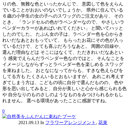
りの色、無難な色といったかんじで、 意図して色をえらん
でいることがおおいのないでしょうか。 県外に住んでいる
６歳の小学生の女の子へのスワッグのご注文があり、 その
とき、 「ランドセルの色がラベンダーなので、 やさしいラ
ベンダーカラーがあればいれてください」 と聞いてハッと
したのでした。 たぶん女の子は、ラベンダー色を心からき
れいだなあとおもっていて、 もらったお花にその色が入っ
ているだけで、とても喜ぶだろうなあと。 周囲の目線や、
選んだ理由などは そこにはなくて、ただきれいだなあとい
う 感覚でえらんだラベンダー色なのではと。 そんなことを
イメージしながらずっとラベンダー色を楽しめる スワッグ
を束ねました。 おとなになってからも、すきな色えらびを
してる方も たくさんいるとおもいますが、 あれこれ考えす
ぎてしまう方は、こどもの頃に自分で選んだものの、 色や
形を思い出してみると、自分が美しいと心から感じられる色
や 自分なりのものさしのようなものをみつけられるかもし
れません。 選べる環境があったことに感謝ですね。
0
2021.09.13
In
フラワーアレンジメント
,
花束