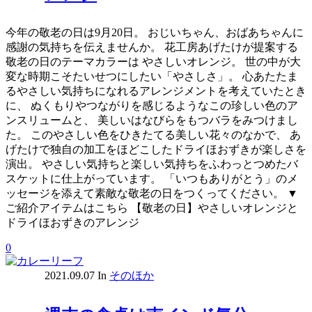
今年の敬老の日は9月20日。 おじいちゃん、おばあちゃんに
感謝の気持ちを伝えませんか。 花工房あげたけが提案する
敬老の日のテーマカラーは やさしいオレンジ。 世の中が大
変な時期こそたいせつにしたい「やさしさ」。 心あたたま
るやさしい気持ちになれるアレンジメントを考えていたとき
に、 ぬくもりやつながりを感じるようなこの珍しい色のア
ンスリュームと、 美しいはなびらをもつバラをみつけまし
た。 このやさしい色をひきたてる美しい花々のなかで、 あ
げたけで独自の加工をほどこしたドライほおずきが楽しさを
演出。 やさしい気持ちと楽しい気持ちをふわっとつめたバ
スケットに仕上がっています。 「いつもありがとう」のメ
ッセージを添えて素敵な敬老の日をつくってください。 ▼
ご紹介アイテムはこちら 【敬老の日】やさしいオレンジと
ドライほおずきのアレンジ
0
2021.09.07
In
そのほか