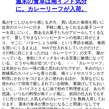
週末の食卓は南インド気分
に。カレーリーフが入荷。
風がすこしひんやり感じる夕方。 買い忘れた春雨を買いに
近所のスーパーに行き、 手軽に癒しをくれるお菓子コーナ
ーを流しにいく。 数あるお菓子たちがアピールしてくるな
かで、 愛してやまないハッピーターンの包装に目がとま
り、 そこに「バターしょうゆ味」という季語を確認。 春雨
を買いにくるまえは、 Webで仕入れをしていたのだけど、
その時に目にとまったのは「カレーリーフ」の文字。 腹が
へっている。 食欲にスイッチをいれる言葉に敏感になって
いる。 どうやら秋が近づいている。 ・・ 「カレーリーフ」
は名前からカレー味の葉と思われがちですが、 辛みのない
柑橘系のスパイシーな香りの葉。 南インドやスリランカで
料理にかおりをつけるときに使われるほか、 生垣などにも
使われいて現地で親しまれている植物。 素揚げしてもおい
しいし、 スパイスとともに油で炒めて料理使えば、 あら不
思議。いつもの料理が南インド風に。 前回の仕入れでもす
ぐに売り切れた 人気もののカレーリーフを 数株入荷してお
ります。 週末の食卓が豊かなになること間違いなしです