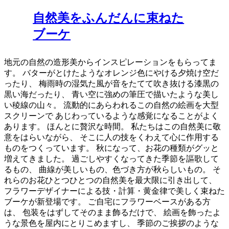
自然美をふんだんに束ねた
ブーケ
地元の自然の造形美からインスピレーションをもらってま
す。 バターがとけたようなオレンジ色にやける夕焼け空だ
ったり、 梅雨時の湿気た風が音をたてて吹き抜ける漆黒の
黒い海だったり、 青い空に強めの筆圧で描いたような美し
い稜線の山々。 流動的にあらわれるこの自然の絵画を大型
スクリーンで あじわっているような感覚になることがよく
あります。 ほんとに贅沢な時間。 私たちはこの自然美に敬
意をはらいながら、 そこに人の技をくわえて心に作用する
ものをつくっています。 秋になって、お花の種類がグッと
増えてきました。 過ごしやすくなってきた季節を謳歌して
るもの、 曲線が美しいもの、色づき方が秋らしいもの。 そ
れらのお花ひとつひとつの自然美を最大限に引き出して、
フラワーデザイナーによる技・計算・黄金律で美しく束ねた
ブーケが新登場です。 ご自宅にフラワーベースがある方
は、 包装をはずしてそのまま飾るだけで、 絵画を飾ったよ
うな景色を屋内にとりこめますし、 季節のご挨拶のような