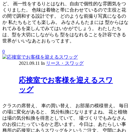
ど、 画一性をするりとはなれ、自由で個性的な雰囲気をつ
くりました。 色味は着物と帯に合わせているので主役と花
の間で調和する設計です。 どのような前撮り写真になるの
か 私たちもとても楽しみ。 みなさんもたまには 型からはな
れてみるを楽しんでみてはいかがでしょう。 わたしたち
は、型を大切にしながらも 型をはなれることを許容できる
世界が いいなあとおもってます。
0
2021.09.11
In
リース・スワッグ
応接室でお客様を迎えるスワ
ッグ
クラスの席替え、 車の買い替え、 お部屋の模様替え。 毎日
の場に変化があると、 気分転換になりますよね。 花と植物
は場の気分転換を得意としていて、 場づくりでもみなさん
のお役にたっているかと思います。 今日は、あたらしい事
務所の応接室にあうスワッグをというご注文。 空間にあわ