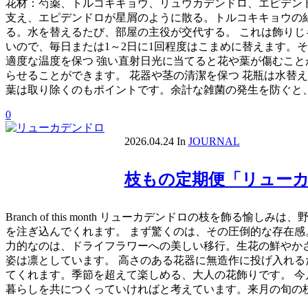
花材：芍薬、トルコキキョウ、リュウカデンドロ、エピデンド
支え、エピデンドロが星屑のように散る。トルコキキョウの
る。水を替えるたび、部屋の主役が交代する。 これは飾りじ
いので、毎日または1～2日に1回程度はこまめに替えます。
適度な温度を保つ 強い直射日光に当てると花や葉が傷むこ
らせることができます。 花器や茎の清潔を保つ 花瓶は水替
葉は取り除くのもポイントです。余計な雑菌の発生を防ぐと
0
2026.04.24
In
JOURNAL
枝もの定期便「リュー
Branch of this month リューカデンドロの枝
を注ぎ込んでくれます。 まず驚くのは、その圧倒的な存在感
力的なのは、ドライフラワーへの美しい移行。生花の鮮やか
姿は凛としています。 高さのある花器に無造作に投げ入れ
てくれます。季節を超えて楽しめる、大人の花飾りです。 今
暮らしを共につくっていければと考えています。来月の旬の