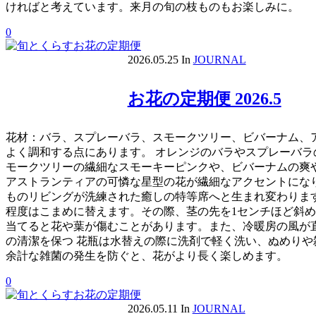
ければと考えています。来月の旬の枝ものもお楽しみに。
0
2026.05.25
In
JOURNAL
お花の定期便 2026.5
花材：バラ、スプレーバラ、スモークツリー、ビバーナム、
よく調和する点にあります。 オレンジのバラやスプレーバ
モークツリーの繊細なスモーキーピンクや、ビバーナムの爽
アストランティアの可憐な星型の花が繊細なアクセントにな
ものリビングが洗練された癒しの特等席へと生まれ変わります
程度はこまめに替えます。その際、茎の先を1センチほど斜め
当てると花や葉が傷むことがあります。また、冷暖房の風が
の清潔を保つ 花瓶は水替えの際に洗剤で軽く洗い、ぬめり
余計な雑菌の発生を防ぐと、花がより長く楽しめます。
0
2026.05.11
In
JOURNAL