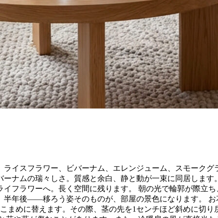
、ライスフラワー、ビバーナム、エレンジューム、スモークグラ
バーナムの瑞々しさ。質感と余白、静と動が一束に同居します。
ライフラワーへ。長く空間に残ります。 朝の光で輪郭が際立ち
半年後——移ろう姿そのものが、部屋の景色になります。 お花
はこまめに替えます。その際、茎の先を1センチほど斜めに切