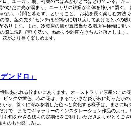
ロ、ユーカリ 朝、芍薬のつぼみがひとつほどけている。昨日
絹のひだに光が溜まり、ユーカリの銀緑が全体を静かに繋ぐ。 
ゃない。時間と暮らす、ということ。 お花を長く楽しむ方法 
その際、茎の先を1センチほど斜めに切り戻してあげると水の吸
とがあります。また、冷暖房の風が直接当たる場所や極端に暑い
えの際に洗剤で軽く洗い、ぬめりや雑菌をきちんと落とします
、花がより長く楽しめます。
カデンドロ」
を飾る愉しみは、野性味あふれる佇まいにあります。オーストラリア原
。ピンクや黄色、赤の花は、まるで小さな炎が枝に灯ったかの
さから、徐々に深みを増した色へと変化する様子は、まさに時
るだけで、まるでギャラリーのインスタレーション作品のよう。
月も旬をかざる枝もの定期便をご利用いただきありがとうござ
枝ものもお楽しみに。