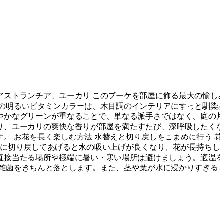
アストランチア、ユーカリ このブーケを部屋に飾る最大の愉し
ラの明るいビタミンカラーは、木目調のインテリアにすっと馴染
やかなグリーンが重なることで、単なる派手さではなく、庭の
り、ユーカリの爽快な香りが部屋を満たすたび、深呼吸したくな
。 お花を長く楽しむ方法 水替えと切り戻しをこまめに行う 花
に切り戻してあげると水の吸い上げが良くなり、花が長持ちし
直接当たる場所や極端に暑い・寒い場所は避けましょう。適温を
や雑菌をきちんと落とします。また、茎や葉が水に浸かりすぎる