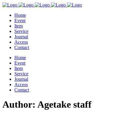
Home
Event
Item
Service
Journal
Access
Contact
Home
Event
Item
Service
Journal
Access
Contact
Author: Agetake staff