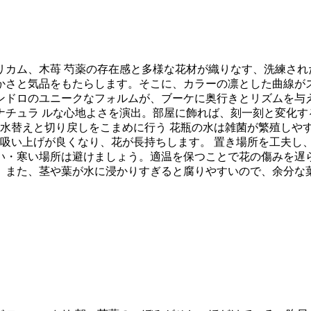
カム、木苺 芍薬の存在感と多様な花材が織りなす、洗練され
かさと気品をもたらします。そこに、カラーの凛とした曲線が
ンドロのユニークなフォルムが、ブーケに奥行きとリズムを与え
ナチュラ ルな心地よさを演出。部屋に飾れば、刻一刻と変化す
 水替えと切り戻しをこまめに行う 花瓶の水は雑菌が繁殖しやす
吸い上げが良くなり、花が長持ちします。 置き場所を工夫し
・寒い場所は避けましょう。適温を保つことで花の傷みを遅ら
。また、茎や葉が水に浸かりすぎると腐りやすいので、余分な