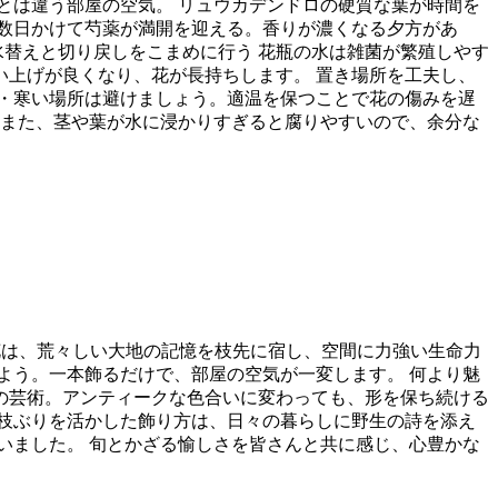
とは違う部屋の空気。 リュウカデンドロの硬質な葉が時間を
数日かけて芍薬が満開を迎える。香りが濃くなる夕方があ
水替えと切り戻しをこまめに行う 花瓶の水は雑菌が繁殖しやす
い上げが良くなり、花が長持ちします。 置き場所を工夫し、
・寒い場所は避けましょう。適温を保つことで花の傷みを遅
。また、茎や葉が水に浸かりすぎると腐りやすいので、余分な
産のこの花は、荒々しい大地の記憶を枝先に宿し、空間に力強い生命力
よう。一本飾るだけで、部屋の空気が一変します。 何より魅
の芸術。アンティークな色合いに変わっても、形を保ち続ける
枝ぶりを活かした飾り方は、日々の暮らしに野生の詩を添え
いました。 旬とかざる愉しさを皆さんと共に感じ、心豊かな